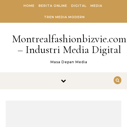
Skip to content
HOME
BERITA ONLINE
DIGITAL
MEDIA
TREN MEDIA MODERN
Montrealfashionbizvie.com
– Industri Media Digital
Masa Depan Media