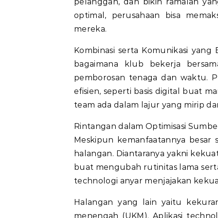
pelanggan, dan bikin ramalan ya
optimal, perusahaan bisa memaksi
mereka.
Kombinasi serta Komunikasi yang E
bagaimana klub bekerja bersama
pemborosan tenaga dan waktu. Pe
efisien, seperti basis digital buat
team ada dalam lajur yang mirip dan
Rintangan dalam Optimisasi Sumbe
Meskipun kemanfaatannya besar se
halangan. Diantaranya yakni kekua
buat mengubah rutinitas lama sert
technologi anyar menjajakan keku
Halangan yang lain yaitu kekura
menengah (UKM). Aplikasi techno