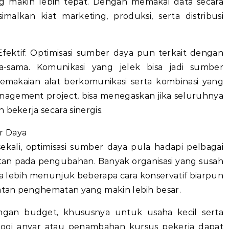
ng makin lebih tepat. Dengan memakai data secara
malkan kiat marketing, produksi, serta distribusi
fektif: Optimisasi sumber daya pun terkait dengan
-sama. Komunikasi yang jelek bisa jadi sumber
makaian alat berkomunikasi serta kombinasi yang
 management project, bisa menegaskan jika seluruhnya
 bekerja secara sinergis.
r Daya
kali, optimisasi sumber daya pula hadapi pelbagai
tan pada pengubahan. Banyak organisasi yang susah
a lebih menunjuk beberapa cara konservatif biarpun
atan penghematan yang makin lebih besar.
ngan budget, khususnya untuk usaha kecil serta
logi anyar atau penambahan kursus pekerja dapat