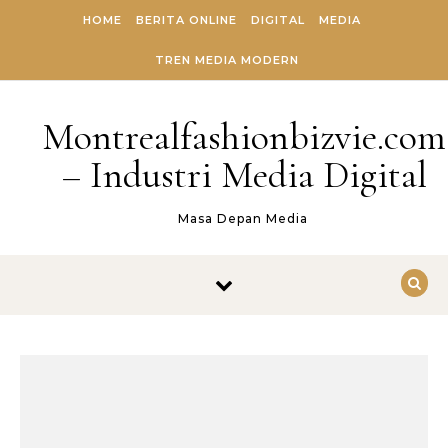
Skip to content
HOME
BERITA ONLINE
DIGITAL
MEDIA
TREN MEDIA MODERN
Montrealfashionbizvie.com
– Industri Media Digital
Masa Depan Media