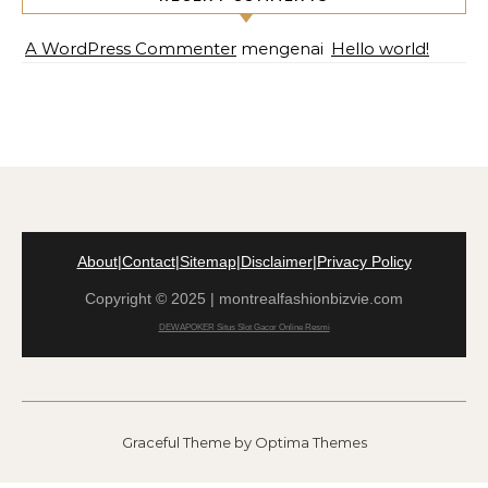
A WordPress Commenter
mengenai
Hello world!
About
|
Contact
|
Sitemap
|
Disclaimer
|
Privacy Policy
Copyright © 2025 | montrealfashionbizvie.com
DEWAPOKER Situs Slot Gacor Online Resmi
Graceful Theme by
Optima Themes