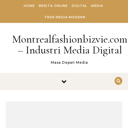
Skip to content
HOME
BERITA ONLINE
DIGITAL
MEDIA
TREN MEDIA MODERN
Montrealfashionbizvie.com
– Industri Media Digital
Masa Depan Media