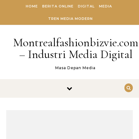
Skip to content
HOME
BERITA ONLINE
DIGITAL
MEDIA
TREN MEDIA MODERN
Montrealfashionbizvie.com
– Industri Media Digital
Masa Depan Media