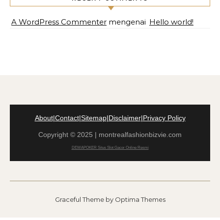
A WordPress Commenter
mengenai
Hello world!
About
|
Contact
|
Sitemap
|
Disclaimer
|
Privacy Policy
Copyright © 2025 | montrealfashionbizvie.com
DEWAPOKER Situs Slot Gacor Online Resmi
Graceful Theme by
Optima Themes