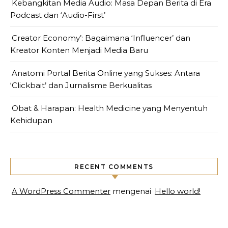
Kebangkitan Media Audio: Masa Depan Berita di Era
Podcast dan ‘Audio-First’
Creator Economy’: Bagaimana ‘Influencer’ dan
Kreator Konten Menjadi Media Baru
Anatomi Portal Berita Online yang Sukses: Antara
‘Clickbait’ dan Jurnalisme Berkualitas
Obat & Harapan: Health Medicine yang Menyentuh
Kehidupan
RECENT COMMENTS
A WordPress Commenter
mengenai
Hello world!