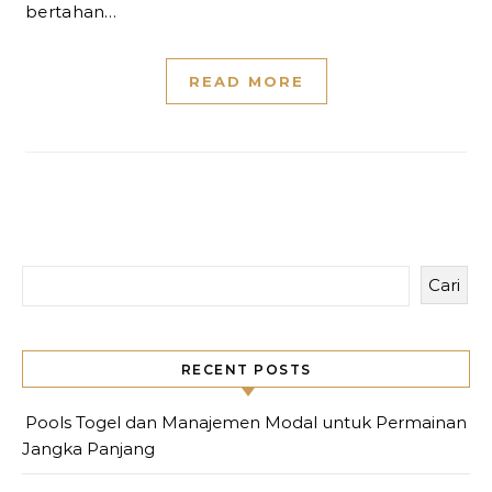
bertahan…
READ MORE
Cari
RECENT POSTS
Pools Togel dan Manajemen Modal untuk Permainan
Jangka Panjang