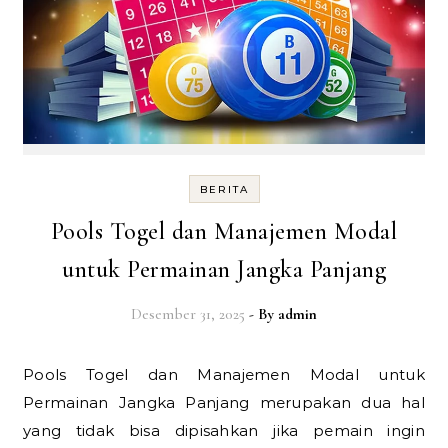
BERITA
Pools Togel dan Manajemen Modal
untuk Permainan Jangka Panjang
Desember 31, 2025
- By
admin
Pools Togel dan Manajemen Modal untuk
Permainan Jangka Panjang merupakan dua hal
yang tidak bisa dipisahkan jika pemain ingin