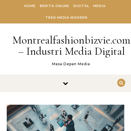
Skip to content
HOME
BERITA ONLINE
DIGITAL
MEDIA
TREN MEDIA MODERN
Montrealfashionbizvie.com
– Industri Media Digital
Masa Depan Media