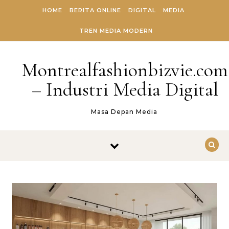
Skip to content
HOME
BERITA ONLINE
DIGITAL
MEDIA
TREN MEDIA MODERN
Montrealfashionbizvie.com
– Industri Media Digital
Masa Depan Media