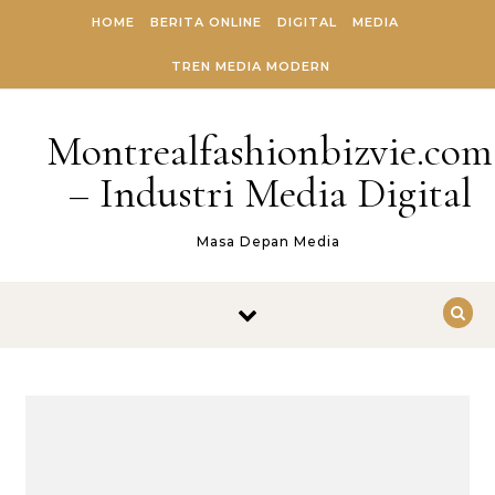
Skip to content
HOME
BERITA ONLINE
DIGITAL
MEDIA
TREN MEDIA MODERN
Montrealfashionbizvie.com
– Industri Media Digital
Masa Depan Media