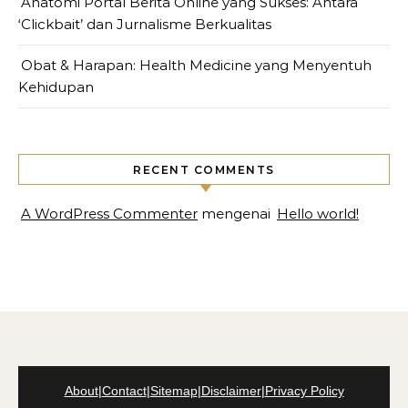
Anatomi Portal Berita Online yang Sukses: Antara
‘Clickbait’ dan Jurnalisme Berkualitas
Obat & Harapan: Health Medicine yang Menyentuh
Kehidupan
RECENT COMMENTS
A WordPress Commenter
mengenai
Hello world!
About
|
Contact
|
Sitemap
|
Disclaimer
|
Privacy Policy