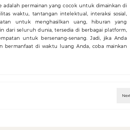
e adalah permainan yang cocok untuk dimainkan di
tas waktu, tantangan intelektual, interaksi sosial,
patan untuk menghasilkan uang, hiburan yang
 dari seluruh dunia, tersedia di berbagai platform,
empatan untuk bersenang-senang. Jadi, jika Anda
n bermanfaat di waktu luang Anda, coba mainkan