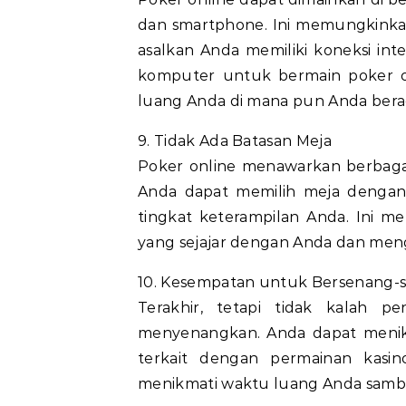
dan smartphone. Ini memungkinkan
asalkan Anda memiliki koneksi int
komputer untuk bermain poker o
luang Anda di mana pun Anda bera
9. Tidak Ada Batasan Meja
Poker online menawarkan berbaga
Anda dapat memilih meja dengan
tingkat keterampilan Anda. Ini
yang sejajar dengan Anda dan meng
10. Kesempatan untuk Bersenang-
Terakhir, tetapi tidak kalah p
menyenangkan. Anda dapat menikm
terkait dengan permainan kasin
menikmati waktu luang Anda sambil