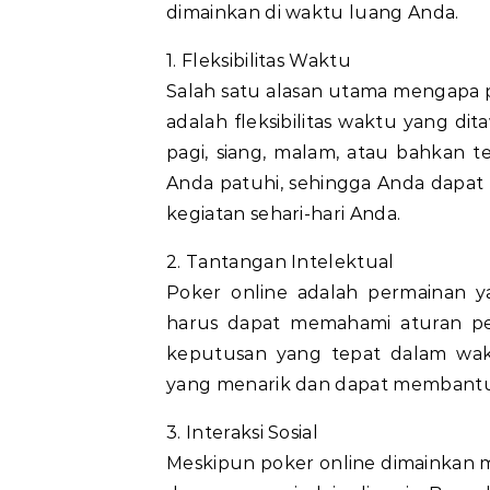
dimainkan di waktu luang Anda.
1. Fleksibilitas Waktu
Salah satu alasan utama mengapa 
adalah fleksibilitas waktu yang di
pagi, siang, malam, atau bahkan 
Anda patuhi, sehingga Anda dapat
kegiatan sehari-hari Anda.
2. Tantangan Intelektual
Poker online adalah permainan 
harus dapat memahami aturan p
keputusan yang tepat dalam wakt
yang menarik dan dapat membant
3. Interaksi Sosial
Meskipun poker online dimainkan me