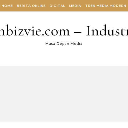
HOME
BERITA ONLINE
DIGITAL
MEDIA
TREN MEDIA MODERN
nbizvie.com – Industr
Masa Depan Media