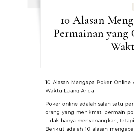
10 Alasan Meng
Permainan yang 
Wakt
10 Alasan Mengapa Poker Online Adalah Permainan yang Cocok untuk Dimainkan di
Waktu Luang Anda
Poker online adalah salah satu pe
orang yang menikmati bermain pok
Tidak hanya menyenangkan, tetapi 
Berikut adalah 10 alasan mengap